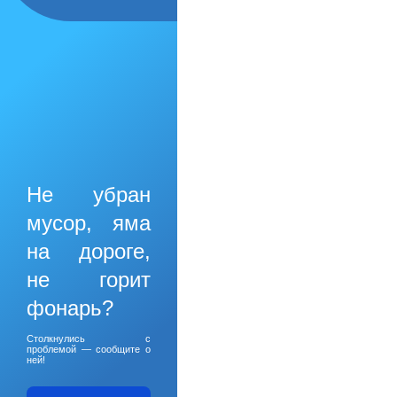
Не убран
мусор, яма
на дороге,
не горит
фонарь?
Столкнулись с
проблемой — сообщите о
ней!