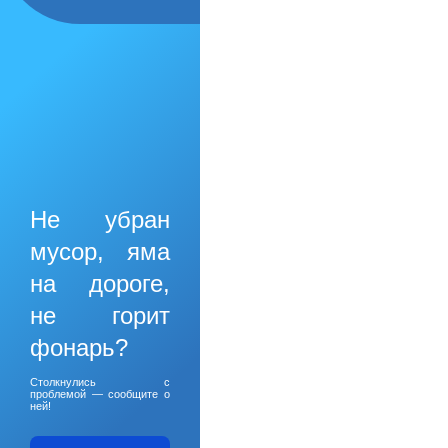
Не убран
мусор, яма
на дороге,
не горит
фонарь?
Столкнулись с
проблемой — сообщите о
ней!