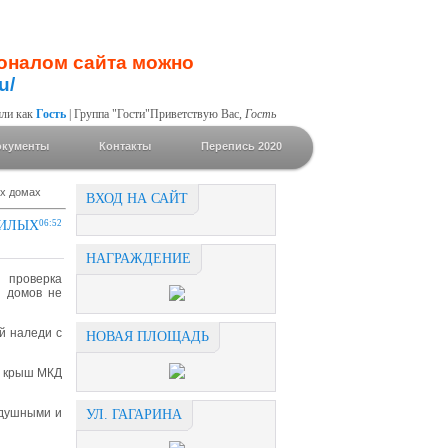
ионалом сайта можно
u/
ли как
Гость
|
Группа
"Гости"
Приветствую Вас
,
Гость
окументы
Контакты
Перепись 2020
ых домах
ВХОД НА САЙТ
ИЛЫХ
06:52
НАГРАЖДЕНИЕ
 проверка
и домов не
ей наледи с
НОВАЯ ПЛОЩАДЬ
е крыш МКД
одушными и
УЛ. ГАГАРИНА