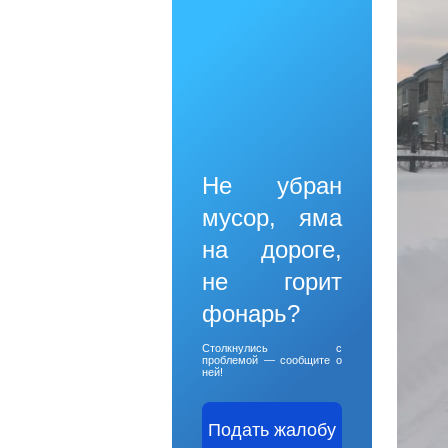
Не убран
мусор, яма
на дороге,
не горит
фонарь?
Столкнулись с
проблемой — сообщите о
ней!
Подать жалобу