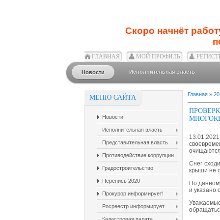
Скоро начнёт работ
п
ГЛАВНАЯ
МОЙ ПРОФИЛЬ
РЕГИСТ
Исполнительная власть
Новости
Главная
»
20
МЕНЮ САЙТА
ПРОВЕ
Новости
МНОГОК
Исполнительная власть
13.01.20
Представительная власть
своевреме
очищаются 
Противодействие коррупции
Снег сходи
Градостроительство
крыши не 
Перепись 2020
По данном
и указано 
Прокурор информирует!
Уважаемые
Росреестр информирует
обращаться
Кадастровая палата