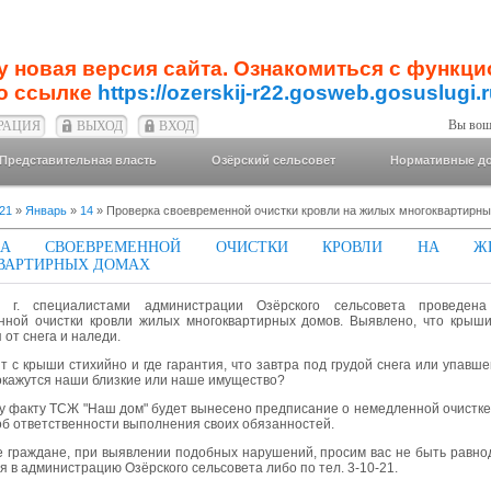
у новая версия сайта. Ознакомиться с функц
о ссылке
https://ozerskij-r22.gosweb.gosuslugi.r
Вы вош
РАЦИЯ
ВЫХОД
ВХОД
Представительная власть
Озёрский сельсовет
Нормативные д
21
»
Январь
»
14
» Проверка своевременной очистки кровли на жилых многоквартирн
РКА СВОЕВРЕМЕННОЙ ОЧИСТКИ КРОВЛИ НА Ж
ВАРТИРНЫХ ДОМАХ
21 г. специалистами администрации Озёрского сельсовета проведена
нной очистки кровли жилых многоквартирных домов. Выявлено, что крыш
от снега и наледи.
т с крыши стихийно и где гарантия, что завтра под грудой снега или упавш
окажутся наши близкие или наше имущество?
у факту ТСЖ "Наш дом" будет вынесено предписание о немедленной очистк
об ответственности выполнения своих обязанностей.
 граждане, при выявлении подобных нарушений, просим вас не быть равн
 в администрацию Озёрского сельсовета либо по тел. 3-10-21.